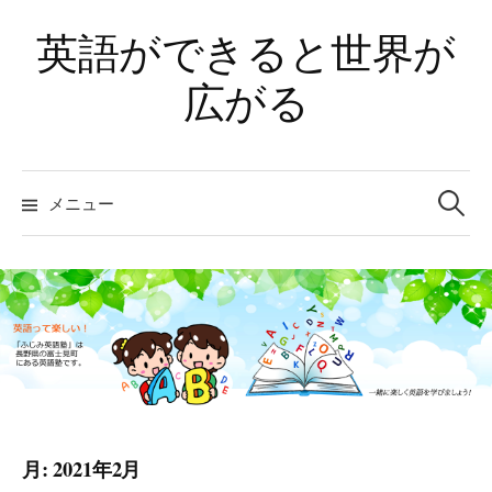
コ
英語ができると世界が
ン
テ
広がる
ン
ツ
へ
検
ス
索:
メニュー
キ
ッ
プ
月:
2021年2月