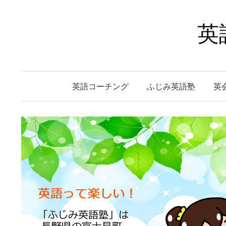
コ
ン
英
テ
ン
ツ
へ
英語コーチング
ふじみ英語塾
英
ス
キ
ッ
プ