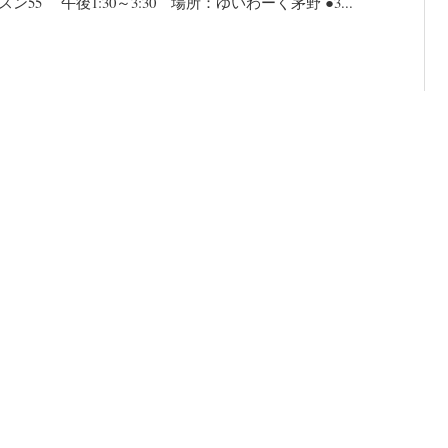
5 午後1:30～3:30 場所：ゆいわーく茅野 ●3...