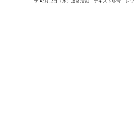
ザ ●3月12日（水）通常活動 テキスト冬号 レッスン5