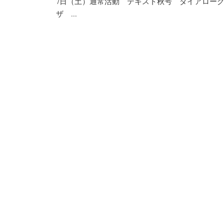
7日（土）通常活動 テキスト秋号 ダイアローグ２ 
ザ ...