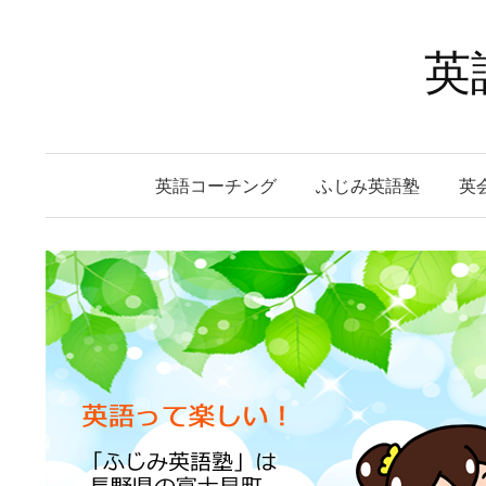
コ
ン
英
テ
ン
ツ
へ
英語コーチング
ふじみ英語塾
英
ス
キ
ッ
プ