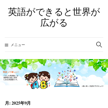
コ
英語ができると世界が
ン
テ
広がる
ン
ツ
へ
検
ス
索:
メニュー
キ
ッ
プ
月:
2025年9月