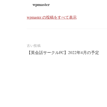
wpmaster
wpmaster の投稿をすべて表示
投
古い投稿
【英会話サークルFC】2022年4月の予定
稿
ナ
ビ
ゲ
ー
シ
ョ