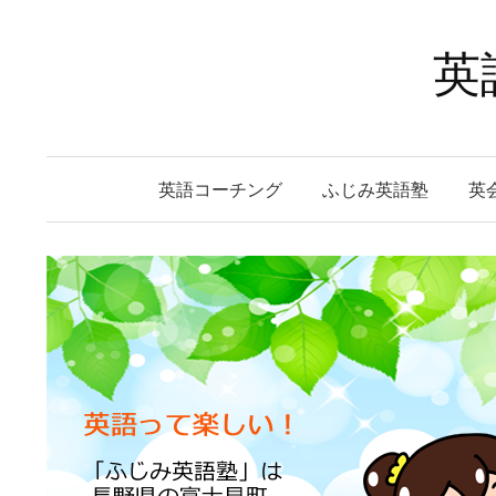
コ
ン
英
テ
ン
ツ
へ
英語コーチング
ふじみ英語塾
英
ス
キ
ッ
プ