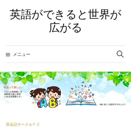
コ
英語ができると世界が
ン
テ
広がる
ン
ツ
へ
検
ス
索:
メニュー
キ
ッ
プ
英会話サークルＦＣ